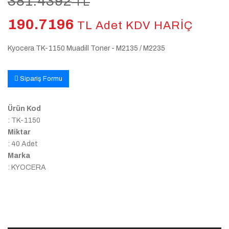
381.4392
TL
190.7196
TL Adet KDV HARİÇ
Kyocera TK-1150 Muadill Toner - M2135 / M2235
Sipariş Formu
Ürün Kod
: TK-1150
Miktar
: 40 Adet
Marka
: KYOCERA